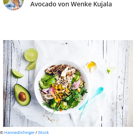
Avocado von Wenke Kujala
©
HannesEichinger
/
iStock