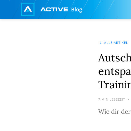
Blog
ALLE ARTIKEL
Autsch
entspa
Traini
7
MIN LESEZEIT
•
Wie dir der