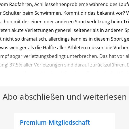
om Radfahren, Achillessehnenprobleme während des Lauf
r Schulter beim Schwimmen. Kommt dir das bekannt vor? V
schon mit der einen oder anderen Sportverletzung beim Tr
eten akute Verletzungen generell seltener als in anderen S
t nicht so dramatisch, allerdings kann es in diesem Sport g
as weniger als die Hälfte aller Athleten müssen die Vorber
mpf sogar verletzungsbedingt unterbrechen. Das hat vor a
ng! 37,5% aller Verletzungen sind darauf zurückzuführen. D
use von mehreren Wochen. Wir zeigen dir, wie dir der Wiede
 gelingt.
Abo abschließen und weiterlesen
Premium-Mitgliedschaft