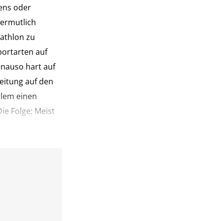
ens oder
ermutlich
iathlon zu
portarten auf
enauso hart auf
eitung auf den
llem einen
ie Folge: Meist
reinstieg ins