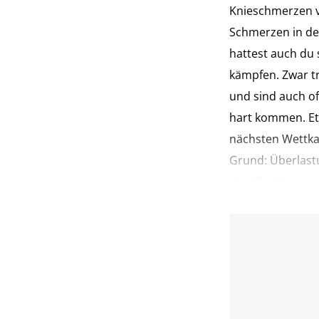
Knieschmerzen v
Schmerzen in de
hattest auch du 
kämpfen. Zwar tr
und sind auch of
hart kommen. Etw
nächsten Wettka
Grund: Überlastu
eine Trainingspa
Triathlontraining