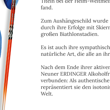
Titeln bei der Heim-Weltmei
fand.
Zum Aushängeschild wurde „
durch ihre Erfolge mit Skie
großen Biathlonstadien.
Es ist auch ihre sympathisc
natürliche Art, die alle an ihr
Nach dem Ende ihrer aktive
Neuner ERDINGER Alkoholfre
verbunden: Als authentisch
repräsentiert sie den isotoni
Welt.