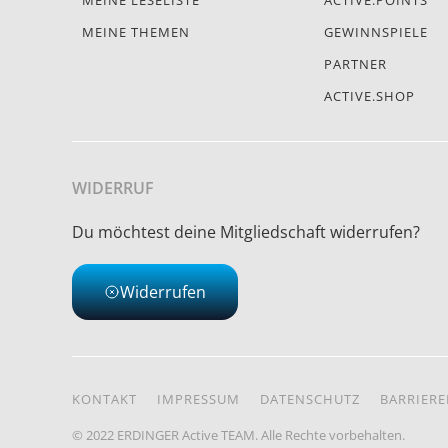
MEINE LESELISTE
ACTIVE.POINTS
MEINE THEMEN
GEWINNSPIELE
PARTNER
ACTIVE.SHOP
WIDERRUF
Du möchtest deine Mitgliedschaft widerrufen?
Widerrufen
KONTAKT
IMPRESSUM
DATENSCHUTZ
BARRIERE
© 2022 ERDINGER Active TEAM. Alle Rechte vorbehalten.