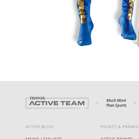
Much More
•
•
Than Sports
ACTIVE.BLOG
POINTS & PRÄMI