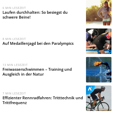
6
MIN LESEZEIT
Laufen durchhalten: So besiegst du
schwere Beine!
8
MIN LESEZEIT
Auf Medaillenjagd bei den Paralympics
13
MIN LESEZEIT
Freiwasserschwimmen – Training und
Ausgleich in der Natur
7
MIN LESEZEIT
Effizienter Rennradfahren: Tritttechnik und
Trittfrequenz