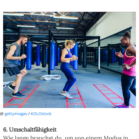
@
gettyimages
/
KOLOstock
6. Umschaltfähigkeit
Wie lange brauchst du, um von einem Modus in