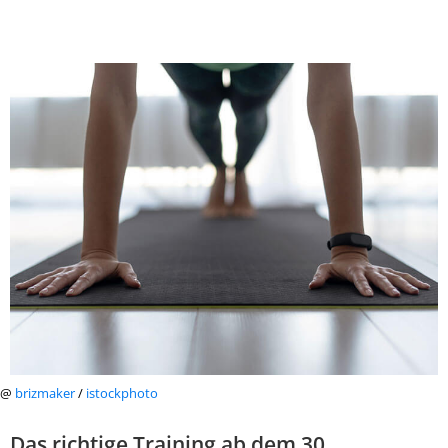
@
brizmaker
/
istockphoto
Das richtige Training ab dem 30.